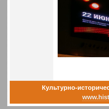
Культурно-историчес
www.hist