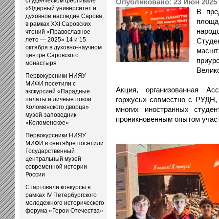
студенческом фестивале
Опубликовано: 23 Июн 2025
«Ядерный университет и
В пре
духовное наследие Сарова,
площа
в рамках XXI Саровских
народ
чтений «Православное
лето — 2025» 14 и 15
Студен
октября в духовно-научном
масш
центре Саровского
приу
монастыря
Велик
Первокурсники НИЯУ
МИФИ посетили с
Акция, организованная Ас
экскурсией «Парадные
горжусь» совместно с РУДН, 
палаты и личные покои
Коломенского дворца»
многих иностранных студе
музей-заповедник
проникновенным опытом участ
«Коломенское»
Первокурсники НИЯУ
МИФИ в сентябре посетили
Государственный
центральный музей
современной истории
России
Стартовали конкурсы в
рамках IV Петербургского
молодежного исторического
форума «Герои Отечества»