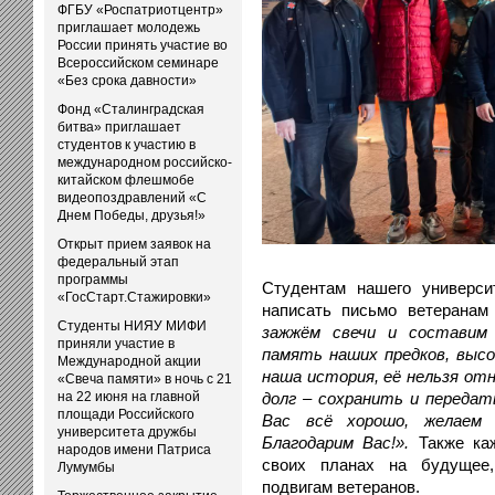
ФГБУ «Роспатриотцентр»
приглашает молодежь
России принять участие во
Всероссийском семинаре
«Без срока давности»
Фонд «Сталинградская
битва» приглашает
студентов к участию в
международном российско-
китайском флешмобе
видеопоздравлений «С
Днем Победы, друзья!»
Открыт прием заявок на
федеральный этап
программы
Студентам нашего универси
«ГосСтарт.Стажировки»
написать письмо ветеранам
Студенты НИЯУ МИФИ
зажжём свечи и составим
приняли участие в
память наших предков, выс
Международной акции
наша история, её нельзя от
«Свеча памяти» в ночь с 21
на 22 июня на главной
долг – сохранить и передат
площади Российского
Вас всё хорошо, желаем 
университета дружбы
Благодарим Вас!».
Также ка
народов имени Патриса
своих планах на будущее,
Лумумбы
подвигам ветеранов.