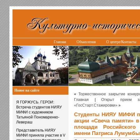
Главная
Объявления
О центре/Контакты
Новое на сайте
«
Торжественное закрытие конку
Главная
|
Открыт прием з
Я ГОРЖУСЬ. ГЕРОИ:
«ГосСтарт.Стажировки»
»
Встреча студентов НИЯУ
МИФИ с художником
Студенты НИЯУ МИФИ пр
Татьяной Пономаренко-
акции «Свеча памяти» в
Левераш
площади Российского
Представитель НИЯУ
имени Патриса Лумумбы
МИФИ приняла участие в V