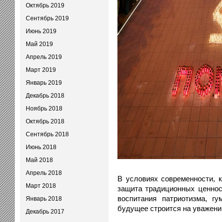
Октябрь 2019
Сентябрь 2019
Июнь 2019
Май 2019
Апрель 2019
Март 2019
Январь 2019
Декабрь 2018
Ноябрь 2018
Октябрь 2018
Сентябрь 2018
Июнь 2018
Май 2018
Апрель 2018
В условиях современности, к
Март 2018
защита традиционных ценност
воспитания патриотизма, гу
Январь 2018
будущее строится на уважении
Декабрь 2017