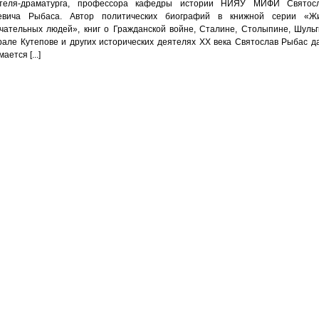
ателя-драматурга, профессора кафедры истории НИЯУ МИФИ Святос
евича Рыбаса. Автор политических биографий в книжной серии «Ж
чательных людей», книг о Гражданской войне, Сталине, Столыпине, Шульг
рале Кутепове и других исторических деятелях ХХ века Святослав Рыбас д
ается [...]