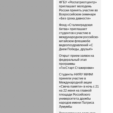
ФГБУ «Роспатриотцентр»
приглашает молодежь
России принять участие во
Всероссийском семинаре
«Без срока давности»
Фонд «Сталинградская
битва» приглашает
студентов к участию в
международном российско-
китайском флешмобе
видеопоздравлений «С
Днем Победы, друзья!»
Открыт прием заявок на
федеральный этап
программы
«ГосСтарт.Стажировки»
Студенты НИЯУ МИФИ
приняли участие в
Международной акции
«Свеча памяти» в ночь с 21
на 22 июня на главной
площади Российского
университета дружбы
народов имени Патриса
Лумумбы