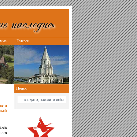
амма
Галерея
Поиск
кля
ный
акль
ного