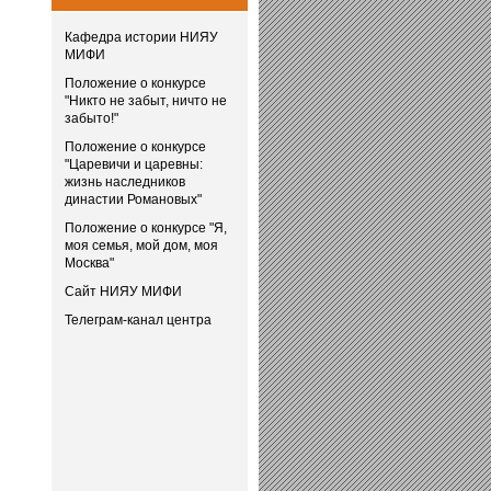
Кафедра истории НИЯУ
МИФИ
Положение о конкурсе
"Никто не забыт, ничто не
забыто!"
Положение о конкурсе
"Царевичи и царевны:
жизнь наследников
династии Романовых"
Положение о конкурсе "Я,
моя семья, мой дом, моя
Москва"
Сайт НИЯУ МИФИ
Телеграм-канал центра