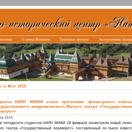
явления
О центре/Контакты
Грантовые проекты
Экскурсионная прогр
в за Март 2019
денты НИЯУ МИФИ стали зрителями премьерного спекта
ударственного академического Малого театра «Государствен
еворот»
ар 2019
е пятидесяти студентов НИЯУ МИФИ 28 февраля посмотрели новый спект
го театра «Государственный переворот», поставленный по пьесе извест