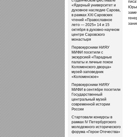
студенческом фестивале
пис
«Ядерный университет и
Юрь
духовное наследие Сарова,
заме
в рамках XXI Саровских
гене
чтений «Православное
заним
лето — 2025» 14 и 15
октября в духовно-научном
центре Саровского
монастыря
Первокурсники НИЯУ
МИФИ посетили с
экскурсией «Парадные
палаты и личные покои
Коломенского дворца»
музей-заповедник
«Коломенское»
Первокурсники НИЯУ
МИФИ в сентябре посетили
Государственный
центральный музей
современной истории
России
Стартовали конкурсы в
рамках IV Петербургского
молодежного исторического
форума «Герои Отечества»