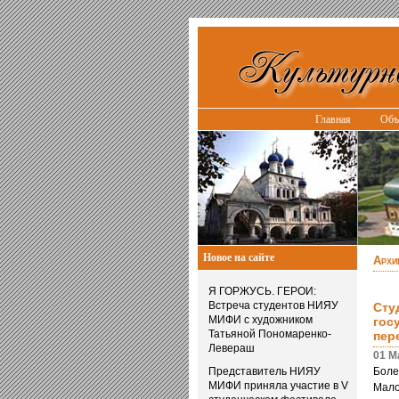
Главная
Объ
Новое на сайте
Архи
Я ГОРЖУСЬ. ГЕРОИ:
Встреча студентов НИЯУ
Сту
МИФИ с художником
гос
Татьяной Пономаренко-
пер
Левераш
01 М
Представитель НИЯУ
Боле
МИФИ приняла участие в V
Мало