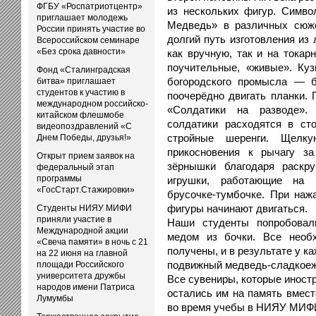
ФГБУ «Роспатриотцентр»
из нескольких фигур. Симв
приглашает молодежь
Медведь» в различных сюже
России принять участие во
долгий путь изготовления из
Всероссийском семинаре
«Без срока давности»
как вручную, так и на токар
поучительные, «живые». Ку
Фонд «Сталинградская
богородского промысла — б
битва» приглашает
студентов к участию в
поочерёдно двигать планки. 
международном российско-
«Солдатики на разводе».
китайском флешмобе
солдатики расходятся в ст
видеопоздравлений «С
стройные шеренги. Щелку
Днем Победы, друзья!»
прикосновения к рычагу з
Открыт прием заявок на
зёрнышки благодаря раскр
федеральный этап
программы
игрушки, работающие на 
«ГосСтарт.Стажировки»
брусочке-тумбочке. При нажа
фигуры начинают двигаться.
Студенты НИЯУ МИФИ
приняли участие в
Наши студенты попробовал
Международной акции
медом из бочки. Все необ
«Свеча памяти» в ночь с 21
получены, и в результате у к
на 22 июня на главной
подвижный медведь-сладкоеж
площади Российского
университета дружбы
Все сувениры, которые иност
народов имени Патриса
остались им на память вмест
Лумумбы
во время учебы в НИЯУ МИФ