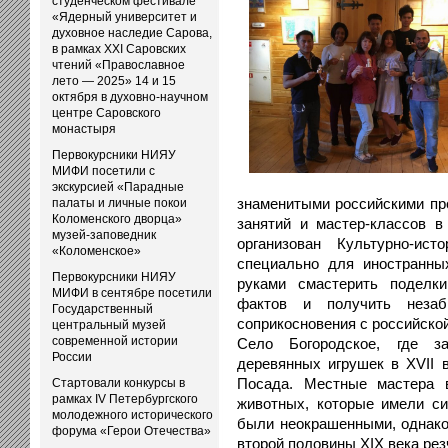
студенческом фестивале
«Ядерный университет и
духовное наследие Сарова,
в рамках XXI Саровских
чтений «Православное
лето — 2025» 14 и 15
октября в духовно-научном
центре Саровского
монастыря
Первокурсники НИЯУ
МИФИ посетили с
экскурсией «Парадные
знаменитыми российскими пр
палаты и личные покои
Коломенского дворца»
занятий и мастер-классов в
музей-заповедник
организован Культурно-ис
«Коломенское»
специально для иностранны
Первокурсники НИЯУ
руками смастерить поделки
МИФИ в сентябре посетили
фактов и получить неза
Государственный
соприкосновения с российской
центральный музей
современной истории
Село Богородское, где з
России
деревянных игрушек в XVII в
Посада. Местные мастера 
Стартовали конкурсы в
рамках IV Петербургского
животных, которые имели си
молодежного исторического
были неокрашенными, однако
форума «Герои Отечества»
второй половины XIX века ре