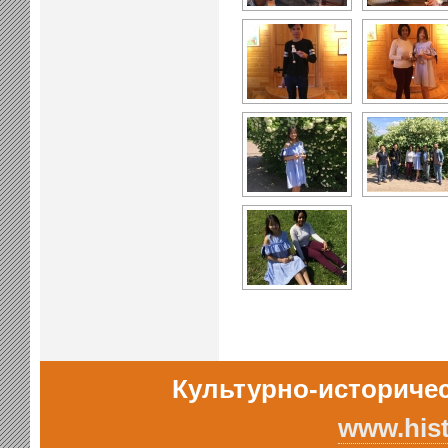
Культурно-историчес
www.hist