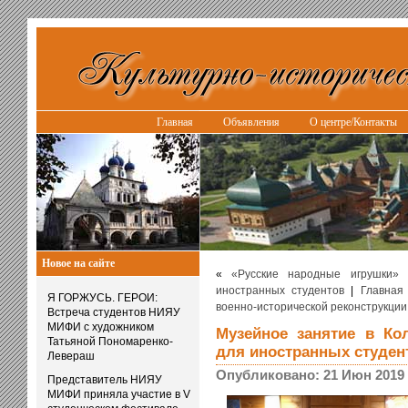
Главная
Объявления
О центре/Контакты
Новое на сайте
«
«Русские народные игрушки»
иностранных студентов
|
Главная
Я ГОРЖУСЬ. ГЕРОИ:
военно-исторической реконструкции 
Встреча студентов НИЯУ
МИФИ с художником
Музейное занятие в Ко
Татьяной Пономаренко-
для иностранных студе
Левераш
Опубликовано: 21 Июн 2019
Представитель НИЯУ
МИФИ приняла участие в V