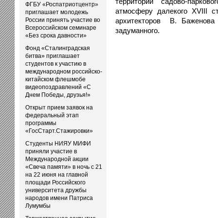
территории садово-парков
ФГБУ «Роспатриотцентр»
атмосферу далекого XVIII с
приглашает молодежь
России принять участие во
архитекторов В. Баженова 
Всероссийском семинаре
задуманного.
«Без срока давности»
Фонд «Сталинградская
битва» приглашает
студентов к участию в
международном российско-
китайском флешмобе
видеопоздравлений «С
Днем Победы, друзья!»
Открыт прием заявок на
федеральный этап
программы
«ГосСтарт.Стажировки»
Студенты НИЯУ МИФИ
приняли участие в
Международной акции
«Свеча памяти» в ночь с 21
на 22 июня на главной
площади Российского
университета дружбы
народов имени Патриса
Лумумбы