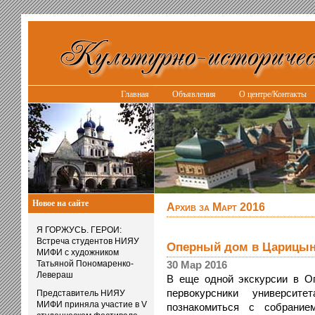
Главная
Объявления
О центре/Контакты
Новое на сайте
Архив за Март 2016
Я ГОРЖУСЬ. ГЕРОИ:
Встреча студентов НИЯУ
Оперный дом в Царицы
МИФИ с художником
Татьяной Пономаренко-
30 Мар 2016
Левераш
В еще одной экскурсии в О
первокурсники универс
Представитель НИЯУ
МИФИ приняла участие в V
познакомиться с собрание