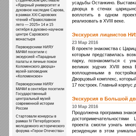
студенческом фестивале
усадьбы Останкино. Выставка
«Ядерный университет и
дворца в стенах царицын
духовное наследие Сарова,
воплотить в одном проек
в рамках XXI Саровских
чтений «Православное
реализовать в XVIII веке.
лето — 2025» 14 и 15
октября в духовно-научном
Экскурсия лицеистов Н
центре Саровского
монастыря
23 Мар 2016
Первокурсники НИЯУ
В проекте знакомства с Цар
МИФИ посетили с
которым представилась воз
экскурсией «Парадные
парку, познакомиться с у
палаты и личные покои
великих зодчих XVIII века
Коломенского дворца»
музей-заповедник
воплощенными в постройк
«Коломенское»
Дворцовый комплекс, который
Первокурсники НИЯУ
17 построек. Главный корпус д
МИФИ в сентябре посетили
Государственный
Экскурсия в Большой д
центральный музей
современной истории
10 Мар 2016
России
Продолжена программа знаком
Стартовали конкурсы в
достопримечательностями 
рамках IV Петербургского
проекта смогли узнать мног
молодежного исторического
резиденции в этом уникаль
форума «Герои Отечества»