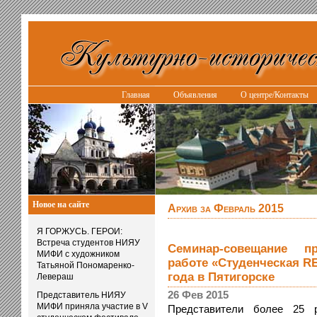
Главная
Объявления
О центре/Контакты
Новое на сайте
Архив за Февраль 2015
Я ГОРЖУСЬ. ГЕРОИ:
Встреча студентов НИЯУ
Семинар-совещание п
МИФИ с художником
работе «Студенческая RE
Татьяной Пономаренко-
года в Пятигорске
Левераш
26 Фев 2015
Представитель НИЯУ
МИФИ приняла участие в V
Представители более 25 р