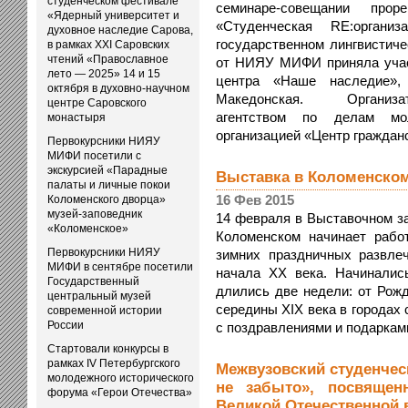
студенческом фестивале
семинаре-совещании прор
«Ядерный университет и
«Студенческая RE:органи
духовное наследие Сарова,
государственном лингвистиче
в рамках XXI Саровских
чтений «Православное
от НИЯУ МИФИ приняла участ
лето — 2025» 14 и 15
центра «Наше наследие»,
октября в духовно-научном
Македонская. Организат
центре Саровского
агентством по делам мол
монастыря
организацией «Центр гражданск
Первокурсники НИЯУ
МИФИ посетили с
экскурсией «Парадные
Выставка в Коломенском
палаты и личные покои
16 Фев 2015
Коломенского дворца»
музей-заповедник
14 февраля в Выставочном з
«Коломенское»
Коломенском начинает рабо
Первокурсники НИЯУ
зимних праздничных развле
МИФИ в сентябре посетили
начала XX века. Начиналис
Государственный
длились две недели: от Рожд
центральный музей
середины XIX века в городах
современной истории
России
с поздравлениями и подарками. 
Стартовали конкурсы в
рамках IV Петербургского
Межвузовский студенчес
молодежного исторического
не забыто», посвяще
форума «Герои Отечества»
Великой Отечественной во