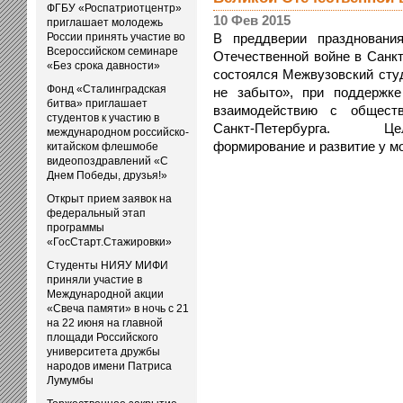
ФГБУ «Роспатриотцентр»
10 Фев 2015
приглашает молодежь
России принять участие во
В преддверии праздновани
Всероссийском семинаре
Отечественной войне в Санкт
«Без срока давности»
состоялся Межвузовский студ
Фонд «Сталинградская
не забыто», при поддержк
битва» приглашает
взаимодействию с обществ
студентов к участию в
Санкт-Петербурга. Цел
международном российско-
формирование и развитие у мо
китайском флешмобе
видеопоздравлений «С
Днем Победы, друзья!»
Открыт прием заявок на
федеральный этап
программы
«ГосСтарт.Стажировки»
Студенты НИЯУ МИФИ
приняли участие в
Международной акции
«Свеча памяти» в ночь с 21
на 22 июня на главной
площади Российского
университета дружбы
народов имени Патриса
Лумумбы