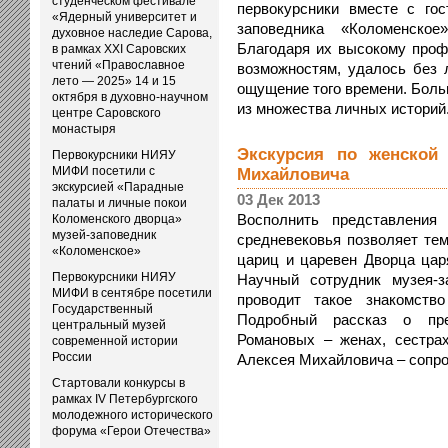
студенческом фестивале
первокурсники вместе с го
«Ядерный университет и
заповедника «Коломенское
духовное наследие Сарова,
Благодаря их высокому проф
в рамках XXI Саровских
чтений «Православное
возможностям, удалось без 
лето — 2025» 14 и 15
ощущение того времени. Боль
октября в духовно-научном
из множества личных историй. [
центре Саровского
монастыря
Экскурсия по женской
Первокурсники НИЯУ
МИФИ посетили с
Михайловича
экскурсией «Парадные
03 Дек 2013
палаты и личные покои
Восполнить представлени
Коломенского дворца»
музей-заповедник
средневековья позволяет тем
«Коломенское»
цариц и царевен Дворца цар
Первокурсники НИЯУ
Научный сотрудник музея-з
МИФИ в сентябре посетили
проводит такое знакомств
Государственный
Подробный рассказ о пре
центральный музей
Романовых – женах, сестра
современной истории
России
Алексея Михайловича – сопров
Стартовали конкурсы в
рамках IV Петербургского
молодежного исторического
форума «Герои Отечества»