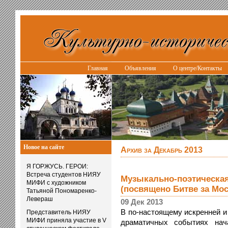
Главная
Объявления
О центре/Контакты
Новое на сайте
Архив за Декабрь 2013
Я ГОРЖУСЬ. ГЕРОИ:
Встреча студентов НИЯУ
Музыкально-поэтическа
МИФИ с художником
(посвящено Битве за Мос
Татьяной Пономаренко-
Левераш
09 Дек 2013
В по-настоящему искренней и
Представитель НИЯУ
МИФИ приняла участие в V
драматичных событиях нач