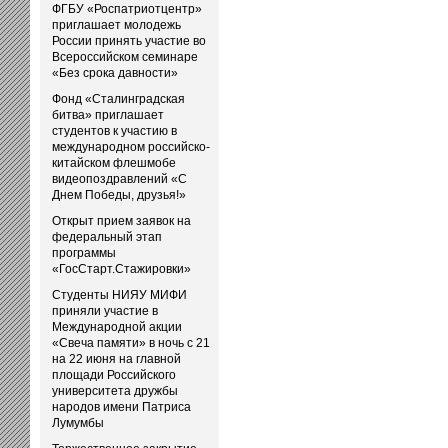
ФГБУ «Роспатриотцентр»
приглашает молодежь
России принять участие во
Всероссийском семинаре
«Без срока давности»
Фонд «Сталинградская
битва» приглашает
студентов к участию в
международном российско-
китайском флешмобе
видеопоздравлений «С
Днем Победы, друзья!»
Открыт прием заявок на
федеральный этап
программы
«ГосСтарт.Стажировки»
Студенты НИЯУ МИФИ
приняли участие в
Международной акции
«Свеча памяти» в ночь с 21
на 22 июня на главной
площади Российского
университета дружбы
народов имени Патриса
Лумумбы