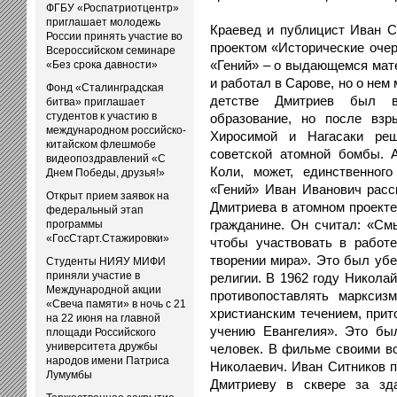
ФГБУ «Роспатриотцентр»
приглашает молодежь
Краевед и публицист Иван С
России принять участие во
проектом «Исторические очер
Всероссийском семинаре
«Гений» – о выдающемся мат
«Без срока давности»
и работал в Сарове, но о нем
Фонд «Сталинградская
детстве Дмитриев был в
битва» приглашает
студентов к участию в
образование, но после вз
международном российско-
Хиросимой и Нагасаки реш
китайском флешмобе
советской атомной бомбы. 
видеопоздравлений «С
Коли, может, единственног
Днем Победы, друзья!»
«Гений» Иван Иванович расс
Открыт прием заявок на
Дмитриева в атомном проекте,
федеральный этап
гражданине. Он считал: «См
программы
«ГосСтарт.Стажировки»
чтобы участвовать в работ
творении мира». Это был убе
Студенты НИЯУ МИФИ
приняли участие в
религии. В 1962 году Никола
Международной акции
противопоставлять марксиз
«Свеча памяти» в ночь с 21
христианским течением, прит
на 22 июня на главной
учению Евангелия». Это бы
площади Российского
университета дружбы
человек. В фильме своими в
народов имени Патриса
Николаевич. Иван Ситников 
Лумумбы
Дмитриеву в сквере за зд