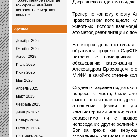
Торжественное закрытие
Дзержинского, где жил выдаю
конкурса «Семейная
история. Бессмертная
Тренер по конному спорту А
память»
нравственном потенциале к
животных: история взаимоде
Архивы
это метод реабилитации с по
Декабрь 2025
Во второй день фестиваля
Октябрь 2025
обратился проректор СарФТ
встреча с помощником б
Август 2025
образованию, катехизации
Июль 2025
Александром Брюховцом, его
Июнь 2025
МИФИ, в какой-то степени ко
Май 2025
Студенты заранее подготовил
Апрель 2025
вопросы с места, были эле
Март 2025
смысл православного дресс
Февраль 2025
отношение Церкви к ув
компьютерными играми; соотн
Декабрь 2024
совместимо ли с правос
Ноябрь 2024
исповедание других религий;
Октябрь 2024
Бог за грехи; как верующ
глобальным кризисам и ката
Сентябрь 2024