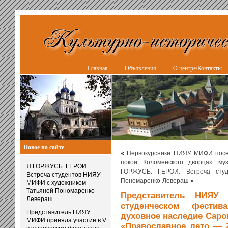
Главная
Объявления
О центре/Контакты
Новое на сайте
«
Первокурсники НИЯУ МИФИ посе
покои Коломенского дворца» муз
Я ГОРЖУСЬ. ГЕРОИ:
ГОРЖУСЬ. ГЕРОИ: Встреча сту
Встреча студентов НИЯУ
Пономаренко-Левераш
»
МИФИ с художником
Татьяной Пономаренко-
Представитель НИЯУ
Левераш
студенческом фести
Представитель НИЯУ
духовное наследие Саров
МИФИ приняла участие в V
«Православное лето — 2