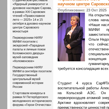
студенческом фестивале
научном центре Саровск
«Ядерный университет и
духовное наследие Сарова,
Опубликовано: 23 Окт 2025
в рамках XXI Саровских
На открыти
чтений «Православное
слова нача
лето — 2025» 14 и 15
октября в духовно-научном
«Наше насл
центре Саровского
МИФИ пр
монастыря
заместител
Первокурсники НИЯУ
Ольги Недо
МИФИ посетили с
что сейча
экскурсией «Парадные
отечествен
палаты и личные покои
Коломенского дворца»
специальн
музей-заповедник
концепция
«Коломенское»
гуманитарн
Первокурсники НИЯУ
требуется консолидация всех
МИФИ в сентябре посетили
Государственный
центральный музей
Студент 4 курса СарФТИ
современной истории
России
воспитательной работы Алек
на Кольской АЭС. Он 
Стартовали конкурсы в
рамках IV Петербургского
первопроходцев атомной энер
молодежного исторического
Арктике вдохновляет совр
форума «Герои Отечества»
преемственности ценностей п