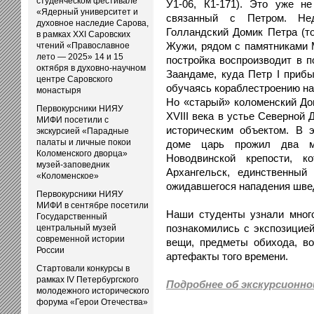
студенческом фестивале
У1-06, К1-171). Это уже н
«Ядерный университет и
связанный с Петром. Нед
духовное наследие Сарова,
Голландский Домик Петра (то
в рамках XXI Саровских
Жужи, рядом с памятниками М
чтений «Православное
лето — 2025» 14 и 15
постройка воспроизводит в 
октября в духовно-научном
Заандаме, куда Петр I прибы
центре Саровского
обучаясь кораблестроению на
монастыря
Но «старый» коломенский До
Первокурсники НИЯУ
XVIII века в устье Северной
МИФИ посетили с
историческим объектом. В 
экскурсией «Парадные
палаты и личные покои
доме царь прожил два ме
Коломенского дворца»
Новодвинской крепости, к
музей-заповедник
Архангельск, единственный
«Коломенское»
ожидавшегося нападения шве
Первокурсники НИЯУ
МИФИ в сентябре посетили
Наши студенты узнали много
Государственный
познакомились с экспозицией
центральный музей
современной истории
вещи, предметы обихода, во
России
артефакты того времени.
Стартовали конкурсы в
рамках IV Петербургского
Подробнее об экскурсионно
молодежного исторического
форума «Герои Отечества»