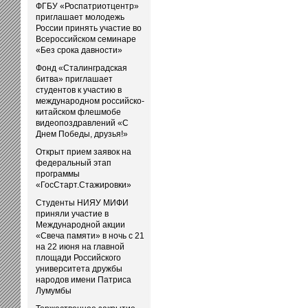
ФГБУ «Роспатриотцентр»
приглашает молодежь
России принять участие во
Всероссийском семинаре
«Без срока давности»
Фонд «Сталинградская
битва» приглашает
студентов к участию в
международном российско-
китайском флешмобе
видеопоздравлений «С
Днем Победы, друзья!»
Открыт прием заявок на
федеральный этап
программы
«ГосСтарт.Стажировки»
Студенты НИЯУ МИФИ
приняли участие в
Международной акции
«Свеча памяти» в ночь с 21
на 22 июня на главной
площади Российского
университета дружбы
народов имени Патриса
Лумумбы