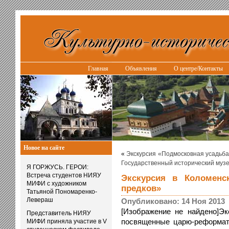
Главная
Объявления
О центре/Контакты
Новое на сайте
«
Экскурсия «Подмосковная усадьба
Государственный исторический музей
Я ГОРЖУСЬ. ГЕРОИ:
Встреча студентов НИЯУ
Экскурсия в Коломенс
МИФИ с художником
предков»
Татьяной Пономаренко-
Левераш
Опубликовано: 14 Ноя 2013
[Изображение не найдено]Эк
Представитель НИЯУ
посвященные царю-реформато
МИФИ приняла участие в V