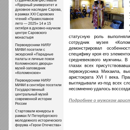
студенческом фестивале
«Ядерный университет и
духовное наследие Сарова,
в рамках XXI Саровских
чтений «Православное
лето — 2025» 14 и 15
октября в духовно-научном
центре Саровского
статусную роль выполнял
монастыря
сотрудник музея «Коло
Первокурсники НИЯУ
демонстрировал особеннос
МИФИ посетили с
специфику кроя его элементо
экскурсией «Парадные
палаты и личные покои
средневекового мужчины. В
Коломенского дворца»
глазах всех присутствовавш
музей-заповедник
первокурсника Михаила, вы
«Коломенское»
аристократа XVI I века. Пр
Первокурсники НИЯУ
выглядывали из-под всех сл
МИФИ в сентябре посетили
несомненно удалось воссозда
Государственный
центральный музей
современной истории
Подробнее о мужском ари
России
Стартовали конкурсы в
рамках IV Петербургского
молодежного исторического
форума «Герои Отечества»