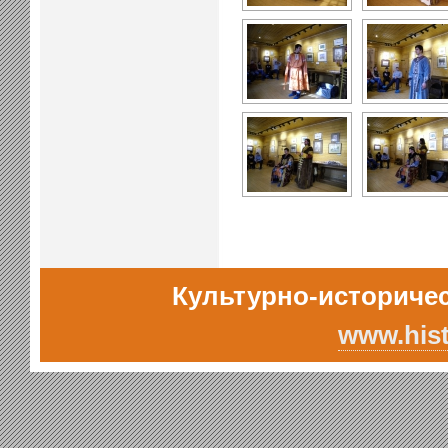
Культурно-историчес
www.hist