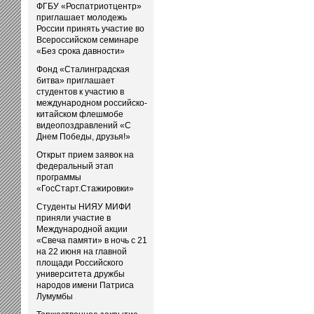
ФГБУ «Роспатриотцентр»
приглашает молодежь
России принять участие во
Всероссийском семинаре
«Без срока давности»
Фонд «Сталинградская
битва» приглашает
студентов к участию в
международном российско-
китайском флешмобе
видеопоздравлений «С
Днем Победы, друзья!»
Открыт прием заявок на
федеральный этап
программы
«ГосСтарт.Стажировки»
Студенты НИЯУ МИФИ
приняли участие в
Международной акции
«Свеча памяти» в ночь с 21
на 22 июня на главной
площади Российского
университета дружбы
народов имени Патриса
Лумумбы