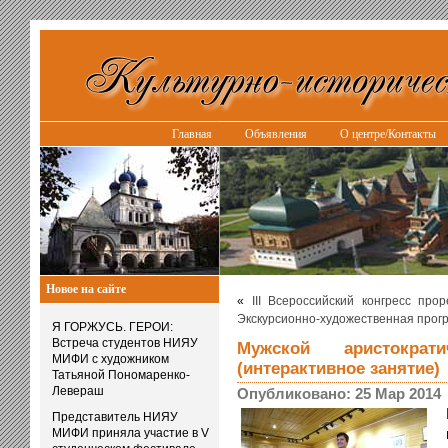
Главная
Объявления
О центре/Контакты
Новое на сайте
«
III Всероссийский конгресс про
Экскурсионно-художественная прог
Я ГОРЖУСЬ. ГЕРОИ:
Встреча студентов НИЯУ
Мужской аристокра
МИФИ с художником
(интерактивное занятие)
Татьяной Пономаренко-
Левераш
Опубликовано: 25 Мар 2014
Представитель НИЯУ
МИФИ приняла участие в V